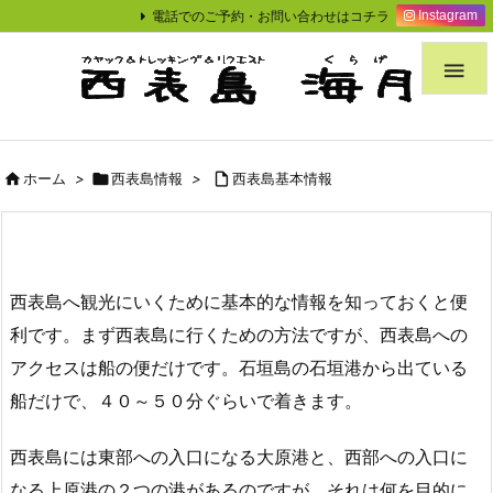
電話でのご予約・お問い合わせはコチラ
Instagram


ホーム
>

西表島情報
>

西表島基本情報
西表島へ観光にいくために基本的な情報を知っておくと便
利です。まず西表島に行くための方法ですが、西表島への
アクセスは船の便だけです。石垣島の石垣港から出ている
船だけで、４０～５０分ぐらいで着きます。
西表島には東部への入口になる大原港と、西部への入口に
なる上原港の２つの港があるのですが、それは何を目的に