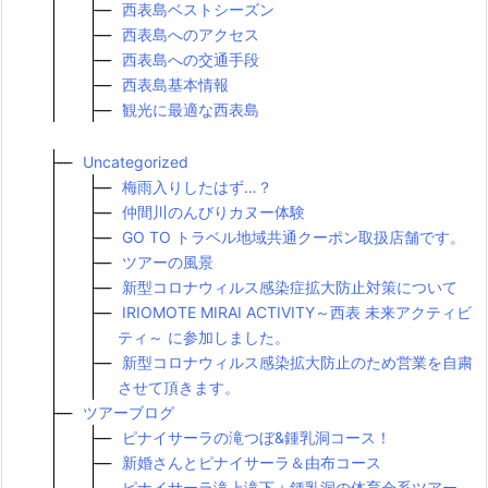
西表島ベストシーズン
西表島へのアクセス
西表島への交通手段
西表島基本情報
観光に最適な西表島
Uncategorized
梅雨入りしたはず…？
仲間川のんびりカヌー体験
GO TO トラベル地域共通クーポン取扱店舗です。
ツアーの風景
新型コロナウィルス感染症拡大防止対策について
IRIOMOTE MIRAI ACTIVITY～西表 未来アクティビ
ティ～ に参加しました。
新型コロナウィルス感染拡大防止のため営業を自粛
させて頂きます。
ツアーブログ
ピナイサーラの滝つぼ&鍾乳洞コース！
新婚さんとピナイサーラ＆由布コース
ピナイサーラ滝上滝下＋鍾乳洞の体育会系ツアー