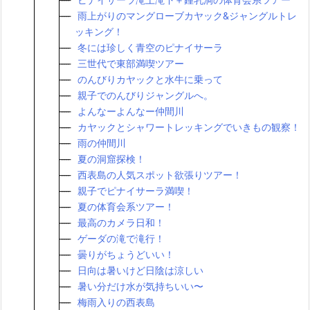
雨上がりのマングローブカヤック&ジャングルトレ
ッキング！
冬には珍しく青空のピナイサーラ
三世代で東部満喫ツアー
のんびりカヤックと水牛に乗って
親子でのんびりジャングルへ。
よんなーよんなー仲間川
カヤックとシャワートレッキングでいきもの観察！
雨の仲間川
夏の洞窟探検！
西表島の人気スポット欲張りツアー！
親子でピナイサーラ満喫！
夏の体育会系ツアー！
最高のカメラ日和！
ゲーダの滝で滝行！
曇りがちょうどいい！
日向は暑いけど日陰は涼しい
暑い分だけ水が気持ちいい〜
梅雨入りの西表島