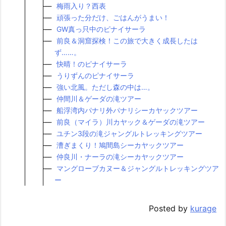
梅雨入り？西表
頑張った分だけ、ごはんがうまい！
GW真っ只中のピナイサーラ
前良＆洞窟探検！この旅で大きく成長したは
ず……。
快晴！のピナイサーラ
うりずんのピナイサーラ
強い北風。ただし森の中は…。
仲間川＆ゲーダの滝ツアー
船浮湾内パナリ外パナリシーカヤックツアー
前良（マイラ）川カヤック＆ゲーダの滝ツアー
ユチン3段の滝ジャングルトレッキングツアー
漕ぎまくり！鳩間島シーカヤックツアー
仲良川・ナーラの滝シーカヤックツアー
マングローブカヌー＆ジャングルトレッキングツア
ー
Posted by
kurage