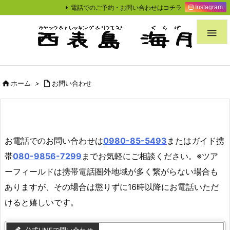
電話でのご予約・お問い合わせはコチラ
Instagram


ホーム
>

お問い合わせ
お電話でのお問い合わせは
0980-85-5493
またはガイド携
帯
080-9856-7299
までお気軽にご相談ください。※ツア
ーフィールドは携帯電話圏外地域が多く繋がらない場合も
ありますが、その場合は懲りずに16時以降にお電話いただ
けると嬉しいです。