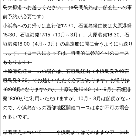
島大原港へお越しください。（※島間航路は、船会社への事
前予約が必要です）
小浜島へのお帰りは直行便12:30、石垣島経由便は大原港発
15:30、石垣港発17:15（10月～3月）、大原港発16:30、石
垣港発18:00（4月～9月）の高速船に間に合うようにお送り
します。（コースによっては、時間的に参加不可のコース
もあります）
上原港送迎コースの場合は、石垣島経由（小浜島発7:40石
垣島発8:30）でお越しいただく必要があります。お送りは
16:00頃になりますので、上原港発16:40（4～9月）石垣港
発18:00がご利用いただけますが、10月～3月は船便がない
ので、小浜島からの西部地区開催コースは参加不可の場合
が多いです。
◎着替えについて・・・小浜島よりはそのままツアーに出