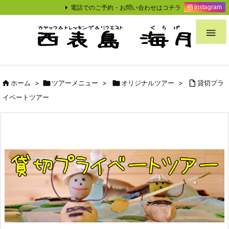
電話でのご予約・お問い合わせはコチラ
Instagram


ホーム
>

ツアーメニュー
>

オリジナルツアー
>

貸切プラ
イベートツアー