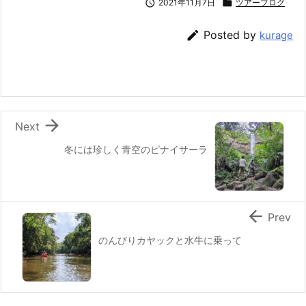

2021年11月7日

ツアーブログ

Posted by
kurage

Next
冬には珍しく青空のピナイサーラ

Prev
のんびりカヤックと水牛に乗って