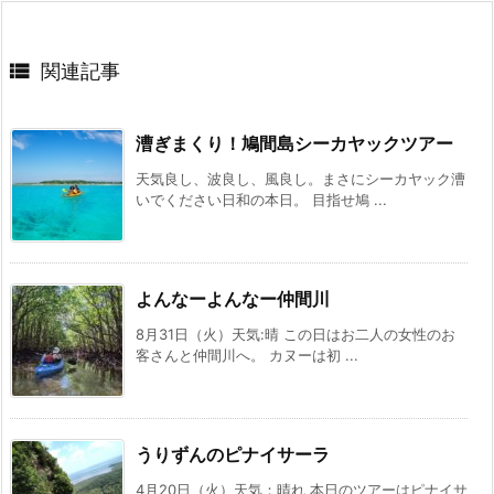

関連記事
漕ぎまくり！鳩間島シーカヤックツアー
天気良し、波良し、風良し。まさにシーカヤック漕
いでください日和の本日。 目指せ鳩 ...
よんなーよんなー仲間川
8月31日（火）天気:晴 この日はお二人の女性のお
客さんと仲間川へ。 カヌーは初 ...
うりずんのピナイサーラ
4月20日（火）天気：晴れ 本日のツアーはピナイサ