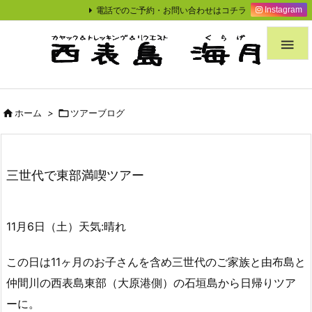
電話でのご予約・お問い合わせはコチラ
Instagram


ホーム
>

ツアーブログ
三世代で東部満喫ツアー
11月6日（土）天気:晴れ
この日は11ヶ月のお子さんを含め三世代のご家族と由布島と
仲間川の西表島東部（大原港側）の石垣島から日帰りツア
ーに。