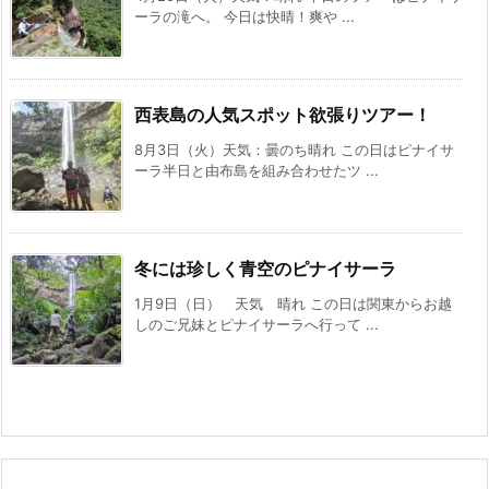
ーラの滝へ。 今日は快晴！爽や ...
西表島の人気スポット欲張りツアー！
8月3日（火）天気：曇のち晴れ この日はピナイサ
ーラ半日と由布島を組み合わせたツ ...
冬には珍しく青空のピナイサーラ
1月9日（日） 天気 晴れ この日は関東からお越
しのご兄妹とピナイサーラへ行って ...