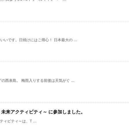
いです。日焼けにはご用心！ 日本最大の ...
西表島。 梅雨入りする前後は天気がぐ ...
TY～西表 未来アクティビティ～ に参加しました。
アクティビティ～は、T ...