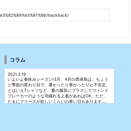
コラム
2021.3.19
いよいよ春休みシーズン!3月、4月の西表島は、ちょう
ど季節の変わり目で、暑かったり寒かったりと不安定。
とはいえTシャツなど、夏の服装にプラスしてウィンド
ブレーカーのような羽織れる上着があればOK。ただ、
たまにフリースが欲しいくらいの寒い日もあります…。
それでも西表島の日差しは強烈なので、日焼け対策はお
忘れなく!
2021.3.17
体力は大いに自信あり!とにかく西表の大自然を満喫した