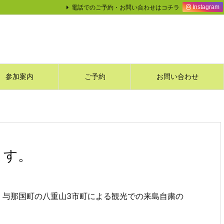
電話でのご予約・お問い合わせはコチラ
Instagram
参加案内
ご予約
お問い合わせ
ます。
、与那国町の八重山3市町による観光での来島自粛の