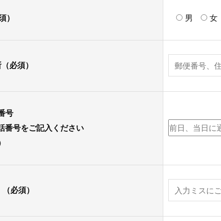
須）
男
女
所
（必須）
番号
話番号をご記入ください
）
ス
（必須）