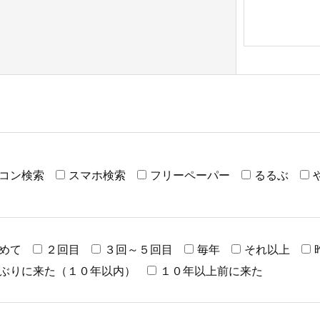
コン検索
スマホ検索
フリーペーパー
るるぶ
めて
２回目
３回～５回目
毎年
それ以上
ぶりに来た（１０年以内）
１０年以上前に来た