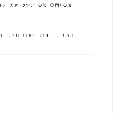
海シーカヤックツアー参加
両方参加
月
７月
８月
９月
１０月