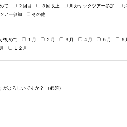
めて
２回目
３回以上
川カヤックツアー参加
ツアー参加
その他
が初めて
１月
２月
３月
４月
５月
６
月
１２月
すがよろしいですか？
（必須）