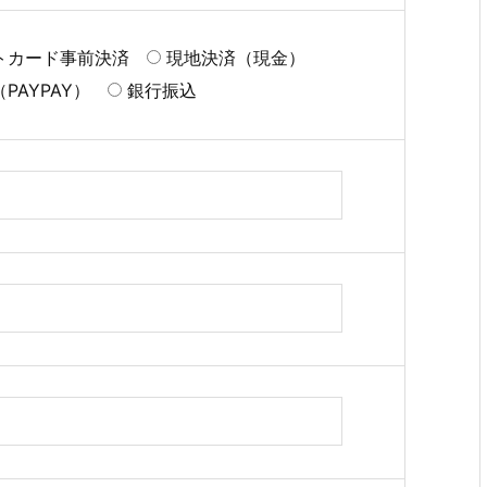
トカード事前決済
現地決済（現金）
PAYPAY）
銀行振込